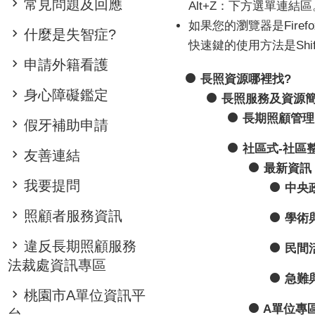
常見問題及回應
Alt+Z：下方選單連結區
如果您的瀏覽器是Firefo
什麼是失智症?
快速鍵的使用方法是Shift
申請外籍看護
長照資源哪裡找?
身心障礙鑑定
長照服務及資源
長期照顧管理
假牙補助申請
社區式-社區
友善連結
最新資訊
我要提問
中央
照顧者服務資訊
學術
違反長期照顧服務
民間
法裁處資訊專區
急難
桃園市A單位資訊平
A單位專
台