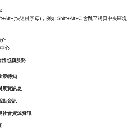
。
x:
+Alt+(快速鍵字母)，例如 Shift+Alt+C 會跳至網頁中央
簡介
中心
整體照顧服務
政策轉知
與展覽訊息
活動資訊
與社會資源資訊
區