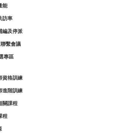
量能
共訪率
補編及停派
位聯繫會議
選專區
師資格訓練
師進階訓練
相關課程
課程
源