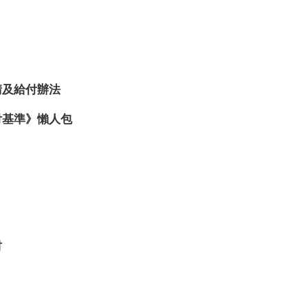
請及給付辦法
付基準》懶人包
材