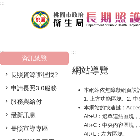
:::
跳到主要內容區塊
:::
:::
資訊總覽
網站導覽
長照資源哪裡找?
申請長照3.0服務
本網站依無障礙網頁設
1. 上方功能區塊、2.
服務與給付
本網站的快速鍵﹝Acce
最新訊息
Alt+U：選單連結區
Alt+C：中央內容區
長照宣導專區
Alt+L：左方區塊。