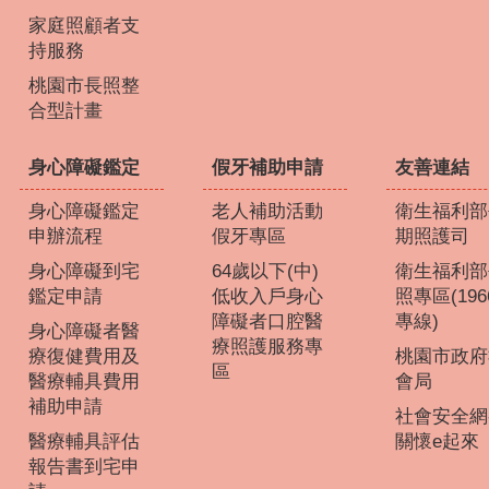
家庭照顧者支
持服務
桃園市長照整
合型計畫
身心障礙鑑定
假牙補助申請
友善連結
身心障礙鑑定
老人補助活動
衛生福利部
申辦流程
假牙專區
期照護司
身心障礙到宅
64歲以下(中)
衛生福利部
鑑定申請
低收入戶身心
照專區(196
障礙者口腔醫
專線)
身心障礙者醫
療照護服務專
療復健費用及
桃園市政府
區
醫療輔具費用
會局
補助申請
社會安全網
醫療輔具評估
關懷e起來
報告書到宅申