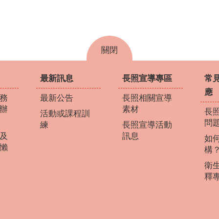
關閉
最新訊息
長照宣導專區
常
應
務
最新公告
長照相關宣導
辦
素材
長照
活動或課程訓
問
練
長照宣導活動
及
訊息
如
懶
構
衛
釋