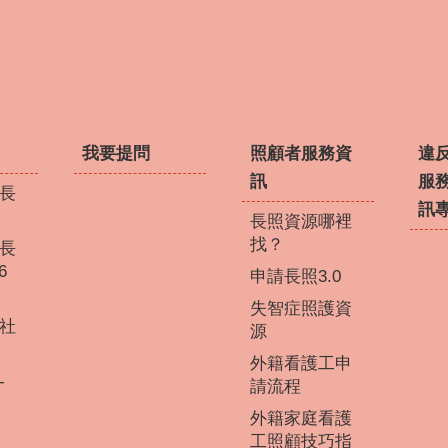
我要提問
照顧者服務資
違
訊
服
長
訊
長照資源哪裡
找？
長
6
申請長照3.0
失智症照護資
社
源
外籍看護工申
-
請流程
外籍家庭看護
工照顧技巧指