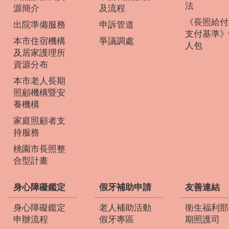
法
源簡介
及流程
《長照給付
出院準備服務
申訴管道
支付基準》
本市住宿機構
爭議調處
人包
及居家護理所
資源分布
本市老人長期
照顧機構暨安
養機構
家庭照顧者支
持服務
桃園市長照整
合型計畫
身心障礙鑑定
假牙補助申請
友善連結
身心障礙鑑定
老人補助活動
衛生福利部
申辦流程
假牙專區
期照護司