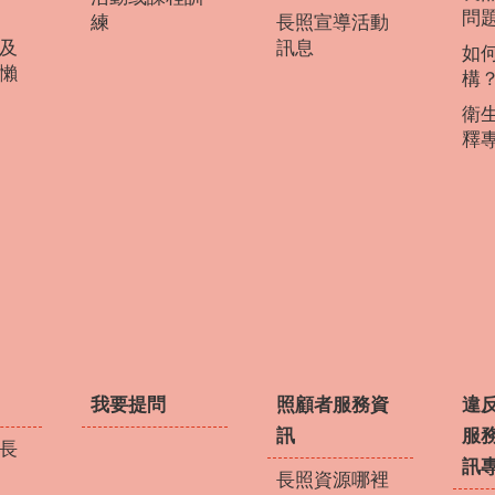
問
練
長照宣導活動
及
訊息
如
懶
構
衛
釋
我要提問
照顧者服務資
違
訊
服
長
訊
長照資源哪裡