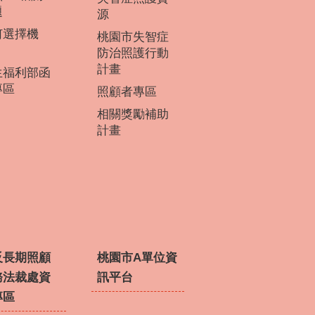
題
源
何選擇機
桃園市失智症
？
防治照護行動
計畫
生福利部函
專區
照顧者專區
相關獎勵補助
計畫
反長期照顧
桃園市A單位資
務法裁處資
訊平台
專區